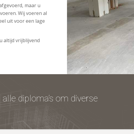
afgevoerd, maar u
 voeren. Wij voeren al
eel uit voor een lage
ltijd vrijblijvend
n alle diploma’s om diverse
.