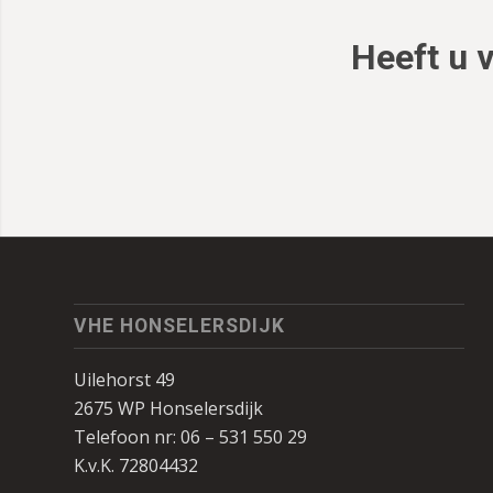
Heeft u 
VHE HONSELERSDIJK
Uilehorst 49
2675 WP Honselersdijk
Telefoon nr: 06 – 531 550 29
K.v.K. 72804432