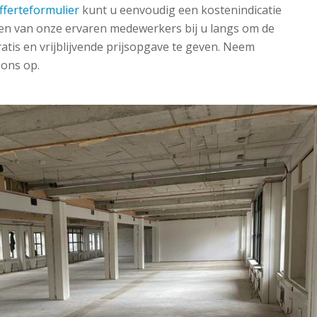
fferteformulier
kunt u eenvoudig een kostenindicatie
n van onze ervaren medewerkers bij u langs om de
ratis en vrijblijvende prijsopgave te geven. Neem
ons op.